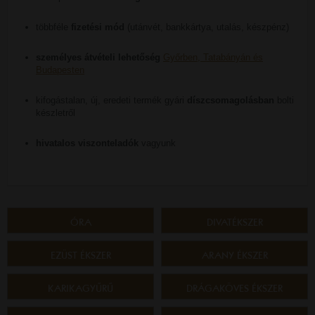
többféle
fizetési mód
(utánvét, bankkártya, utalás, készpénz)
személyes átvételi lehetőség
Győrben, Tatabányán és
Budapesten
kifogástalan, új, eredeti termék gyári
díszcsomagolásban
bolti
készletről
hivatalos viszonteladók
vagyunk
ÓRA
DIVATÉKSZER
EZÜST ÉKSZER
ARANY ÉKSZER
KARIKAGYŰRŰ
DRÁGAKÖVES ÉKSZER