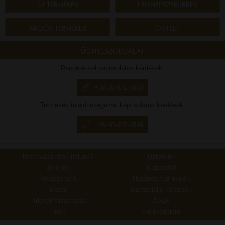
ÚJ TERMÉKEK
LEGNÉPSZERŰBBEK
AKCIÓS TERMÉKEK
OUTLET
ÜGYFÉLSZOLGÁLAT
Rendeléssel kapcsolatos kérdések:
+36-30-871-5663
Termékek tulajdonságaival kapcsolatos kérdések:
+36-30-407-6599
Miért vásároljon nálunk?
Üzleteink
Belépés
Kapcsolat
Regisztráció
Hasznos tudnivalók
Kosár
Garanciális kérdések
Hírlevél feliratkozás
ÁSZF
Hírek
Adatvédelem