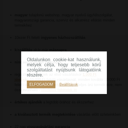
magyar
tulajdonú webshop, magyar nyelvű ügyfélszolgálat,
magyarországi garancia, szerviz és alkatrész ellátás minden
termékhez
10ezer Ft felett
ingyenes házhozszállítás
kiszállítás
akár már
másnapra
Oldalunkon cookie-kat használunk,
nincsenek rejtett költségek
melyek célja, hogy teljesebb körű
szolgáltatást nyújtsunk látogatóink
regisztrált vevőknek az első vásárláskor
1.000 Ft
részére.
jóváírás
10.000 Ft feletti vásárlásnál, minden további 10.000 Ft
ELFOGADOM
Beállítások
feletti vásárlásnál
2% kedvezmény
a teljes árú termékekre, nem
összevonható -
részletes feltételek itt
értékes ajándék
a legtöbb órához és ékszerhez
a kiválasztott termék megtekintése
vásárlás előtt üzleteinkben
22 nap
visszavásárlási garancia