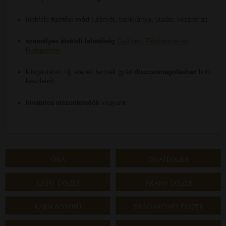
többféle
fizetési mód
(utánvét, bankkártya, utalás, készpénz)
személyes átvételi lehetőség
Győrben, Tatabányán és
Budapesten
kifogástalan, új, eredeti termék gyári
díszcsomagolásban
bolti
készletről
hivatalos viszonteladók
vagyunk
ÓRA
DIVATÉKSZER
EZÜST ÉKSZER
ARANY ÉKSZER
KARIKAGYŰRŰ
DRÁGAKÖVES ÉKSZER