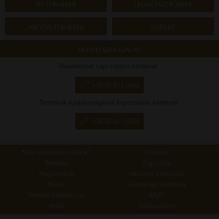
ÚJ TERMÉKEK
LEGNÉPSZERŰBBEK
AKCIÓS TERMÉKEK
OUTLET
ÜGYFÉLSZOLGÁLAT
Rendeléssel kapcsolatos kérdések:
+36-30-871-5663
Termékek tulajdonságaival kapcsolatos kérdések:
+36-30-407-6599
Miért vásároljon nálunk?
Üzleteink
Belépés
Kapcsolat
Regisztráció
Hasznos tudnivalók
Kosár
Garanciális kérdések
Hírlevél feliratkozás
ÁSZF
Hírek
Adatvédelem