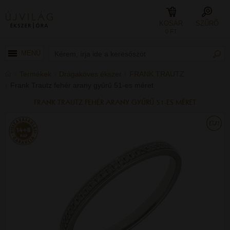
KOSÁR
SZŰRŐ
0 FT
MENÜ
Termékek
Drágaköves ékszer
FRANK TRAUTZ
Frank Trautz fehér arany gyűrű 51-es méret
FRANK TRAUTZ FEHÉR ARANY GYŰRŰ 51-ES MÉRET