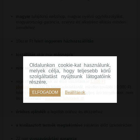
magyar
tulajdonú webshop, magyar nyelvű ügyfélszolgálat,
magyarországi garancia, szerviz és alkatrész ellátás minden
termékhez
10ezer Ft felett
ingyenes házhozszállítás
kiszállítás
akár már
másnapra
Oldalunkon cookie-kat használunk,
nincsenek rejtett költségek
melyek célja, hogy teljesebb körű
szolgáltatást nyújtsunk látogatóink
regisztrált vevőknek az első vásárláskor
1.000 Ft
részére.
jóváírás
10.000 Ft feletti vásárlásnál, minden további 10.000 Ft
ELFOGADOM
Beállítások
feletti vásárlásnál
2% kedvezmény
a teljes árú termékekre, nem
összevonható -
részletes feltételek itt
értékes ajándék
a legtöbb órához és ékszerhez
a kiválasztott termék megtekintése
vásárlás előtt üzleteinkben
22 nap
visszavásárlási garancia