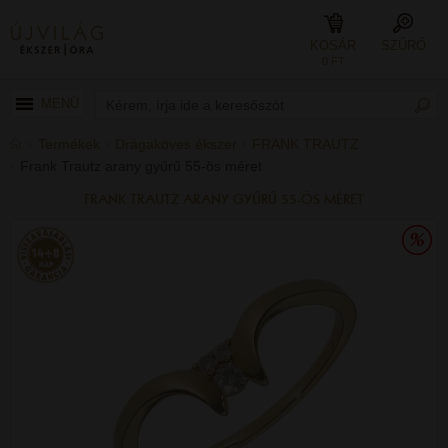
KOSÁR
SZŰRŐ
0 FT
MENÜ
Termékek
Drágaköves ékszer
FRANK TRAUTZ
Frank Trautz arany gyűrű 55-ös méret
FRANK TRAUTZ ARANY GYŰRŰ 55-ÖS MÉRET