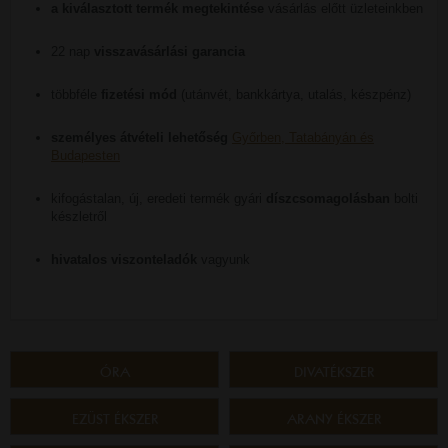
a kiválasztott termék megtekintése
vásárlás előtt üzleteinkben
22 nap
visszavásárlási garancia
többféle
fizetési mód
(utánvét, bankkártya, utalás, készpénz)
személyes átvételi lehetőség
Győrben, Tatabányán és
Budapesten
kifogástalan, új, eredeti termék gyári
díszcsomagolásban
bolti
készletről
hivatalos viszonteladók
vagyunk
ÓRA
DIVATÉKSZER
EZÜST ÉKSZER
ARANY ÉKSZER