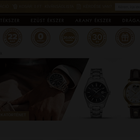
ÁCIÓ
KOSÁR:
0 FT
KÍVÁNSÁGLISTA
KÉRDÉSE VAN?
ák
KATÖRTÉNET