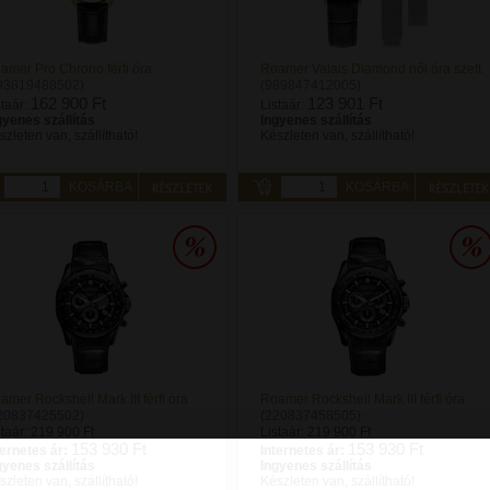
amer Pro Chrono férfi óra
Roamer Valais Diamond női óra szett
93819488502)
(989847412005)
162 900 Ft
123 901 Ft
staár:
Listaár:
gyenes szállítás
Ingyenes szállítás
szleten van, szállítható!
Készleten van, szállítható!
KOSÁRBA
KOSÁRBA
amer Rockshell Mark III férfi óra
Roamer Rockshell Mark III férfi óra
20837425502)
(220837458505)
staár:
219 900 Ft
Listaár:
219 900 Ft
153 930 Ft
153 930 Ft
ternetes ár:
Internetes ár:
gyenes szállítás
Ingyenes szállítás
szleten van, szállítható!
Készleten van, szállítható!