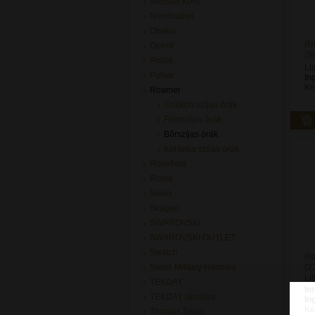
Michael Kors
Nomination
Obaku
Ro
Orient
(9
Police
Li
Pulsar
In
Ké
Roamer
Szilikon szíjas órák
Fémszíjas órák
Bőrszíjas órák
Kerámia szíjas órák
Rosefield
Ruhla
Seiko
Skagen
SWAROVSKI
SWAROVSKI OUTLET
Swatch
Ro
Swiss Military Hanowa
(2
Li
TEKDAY
In
TEKDAY okosóra
In
Ké
Thomas Sabo