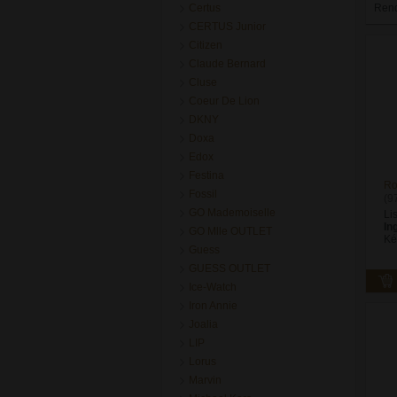
Certus
Ren
CERTUS Junior
Citizen
Claude Bernard
Cluse
Coeur De Lion
DKNY
Doxa
Edox
Festina
Ro
Fossil
(9
GO Mademoiselle
Li
In
GO Mlle OUTLET
Ké
Guess
GUESS OUTLET
Ice-Watch
Iron Annie
Joalia
LIP
Lorus
Marvin