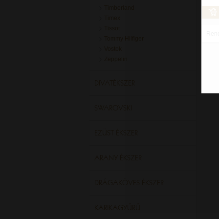
Timberland
Timex
Tissot
Ren
Tommy Hilfiger
Vostok
Zeppelin
DIVATÉKSZER
SWAROVSKI
EZÜST ÉKSZER
ARANY ÉKSZER
DRÁGAKÖVES ÉKSZER
KARIKAGYŰRŰ