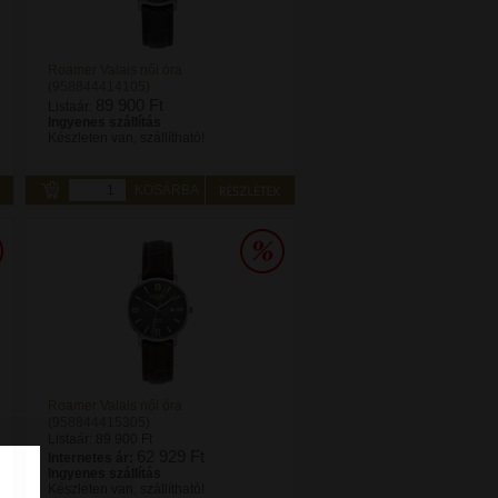
Roamer Valais női óra
(958844414105)
89 900 Ft
Listaár:
Ingyenes szállítás
Készleten van, szállítható!
KOSÁRBA
Roamer Valais női óra
(958844415305)
Listaár:
89 900 Ft
62 929 Ft
Internetes ár:
Ingyenes szállítás
Készleten van, szállítható!