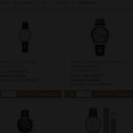
dezés
találat/oldal
Please select
Please
select
amer Classico női óra
Roamer Competence Skeleton IV
Automatic férfi óra
71857412505)
(101984418505)
96 900 Ft
staár:
350 900 Ft
gyenes szállítás
Listaár:
szleten van, szállítható!
Ingyenes szállítás
Készleten van, szállítható!
KOSÁRBA
KOSÁRBA