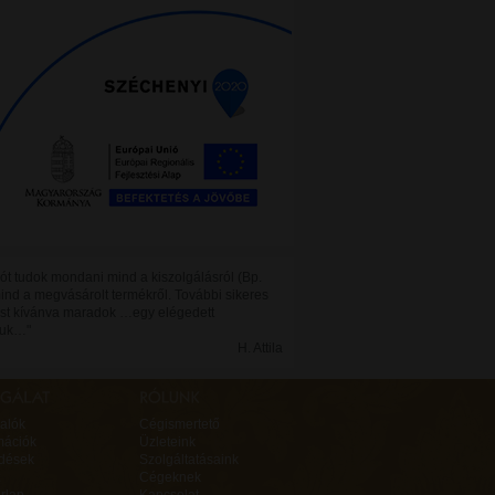
 jót tudok mondani mind a kiszolgálásról (Bp.
mind a megvásárolt termékről. További sikeres
t kívánva maradok …egy elégedett
juk…"
H. Attila
alók
Cégismertető
mációk
Üzleteink
rdések
Szolgáltatásaink
Cégeknek