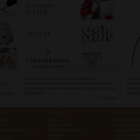
s,
"Teljes mértékben meg vagyok elégedve az
"...csak
ánlom
Ügyfélszolgálattal. A felmerülő kérdésekben azonnal
Allée) 
segítségemre voltak! Mindenkinek csak ajánlani tudom
működés
. Katalin
az Újvilágot!"
vásárló
Cs. Szilvia
ereső
Hírek
Hasznos tudniv
ek
Stylist ajánlja
Vásárlási infor
erűbb termékek
Hírlevél feliratkozás
Garanciális ké
Facebook
Jogi nyilatkozat