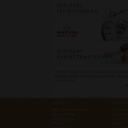
"Kedves Csapat! Gyors és rugalmas kiszolgálá
kultúrált eladók és üzlet (Europark Üllői út) Aj
másoknak is."
M
Miért vásároljon nálunk
Ajándékk
Kosár tartalma
Új termék
Kívánságlista
Legnépsz
Belépés
Outlet