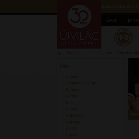
BELÉPÉS/REGISZTR
Termékek
Óra
Roamer
Bőrszíjas ór
ÓRA
Armani
Armani Exchange
Bauhaus
Bering
Boss
Bulova
MÁR
Calvin Klein
Calypso
CASIO
Certina