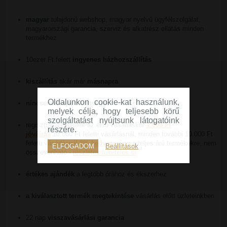
magyar
tulajdonú webshop, magyar nyelvű ügyfélszolgálat,
magyarországi garancia, szerviz és alkatrész ellátás minden
termékhez
10ezer Ft felett
ingyenes házhozszállítás
kiszállítás
akár már
másnapra
Oldalunkon cookie-kat használunk,
nincsenek rejtett költségek
melyek célja, hogy teljesebb körű
szolgáltatást nyújtsunk látogatóink
regisztrált vevőknek az első vásárláskor
1.000 Ft
részére.
jóváírás
10.000 Ft feletti vásárlásnál, minden további 10.000 Ft
feletti vásárlásnál
2% kedvezmény
a teljes árú termékekre, nem
ELFOGADOM
Beállítások
összevonható -
részletes feltételek itt
értékes ajándék
a legtöbb órához és ékszerhez
a kiválasztott termék megtekintése
vásárlás előtt üzleteinkben
22 nap
visszavásárlási garancia