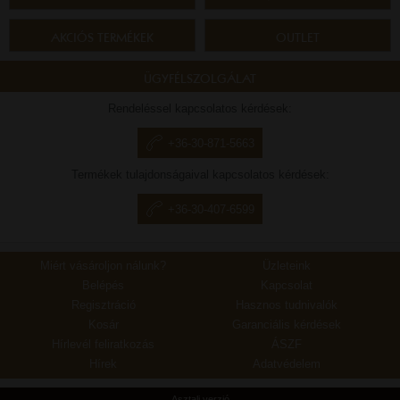
AKCIÓS TERMÉKEK
OUTLET
ÜGYFÉLSZOLGÁLAT
Rendeléssel kapcsolatos kérdések:
+36-30-871-5663
Termékek tulajdonságaival kapcsolatos kérdések:
+36-30-407-6599
Miért vásároljon nálunk?
Üzleteink
Belépés
Kapcsolat
Regisztráció
Hasznos tudnivalók
Kosár
Garanciális kérdések
Hírlevél feliratkozás
ÁSZF
Hírek
Adatvédelem
Asztali verzió