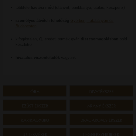
többféle
fizetési mód
(utánvét, bankkártya, utalás, készpénz)
személyes átvételi lehetőség
Győrben, Tatabányán és
Budapesten
kifogástalan, új, eredeti termék gyári
díszcsomagolásban
bolti
készletről
hivatalos viszonteladók
vagyunk
ÓRA
DIVATÉKSZER
EZÜST ÉKSZER
ARANY ÉKSZER
KARIKAGYŰRŰ
DRÁGAKÖVES ÉKSZER
ÚJ TERMÉKEK
LEGNÉPSZERŰBBEK