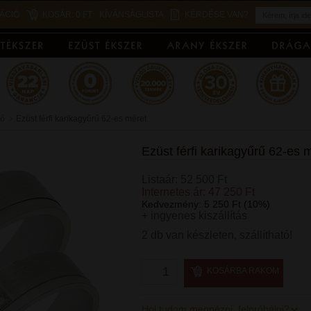
ÁCIÓ
KOSÁR:
0 FT
KÍVÁNSÁGLISTA
KÉRDÉSE VAN?
ió
Ezüst férfi karikagyűrű 62-es méret
Ezüst férfi karikagyűrű 62-es
Listaár: 52 500 Ft
Internetes ár: 47 250 Ft
Kedvezmény: 5 250 Ft (10%)
+ ingyenes kiszállítás
2 db van készleten, szállítható!
KOSÁRBA RAKOM
Hol tudom megnézni, felpróbálni?