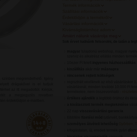
Termék információk
Szállítási információk
Érdeklődjön a termékről
Vásárlási információk
Kívánságlistámhoz adom
Amiért nálunk vásárolja meg
Sok érvet tudnánk felsorolni, de talán a le
magyar
tulajdonú webshop, magyar nyelv
szerviz és alkatrész ellátás minden termé
10ezer Ft felett
ingyenes házhozszállítás
kiszállítás
akár már
másnapra
nincsenek rejtett költségek
s színben megrendelhető. Igény
regisztrált vevőknek az első vásárláskor
1
elyett drágakővel is el tudjuk
vásárlásnál, minden további 10.000 Ft fele
érhet az itt megadottól. Kérjük,
termékekre, nem összevonható -
részletes 
tét a megjegyzés rovatban
értékes ajándék
a legtöbb órához és éks
etén érdeklődjön e-mailben.
a kiválasztott termék megtekintése
vásár
22 nap
visszavásárlási garancia
többféle
fizetési mód
(utánvét, bankkártya
személyes átvételi lehetőség
Győrben, 
kifogástalan, új, eredeti termék gyári
dísz
hivatalos viszonteladók
vagyunk