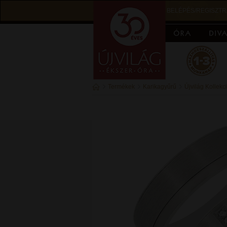
BELÉPÉS/REGISZTR
Termékek
Karikagyűrű
Újvilág Kollekc