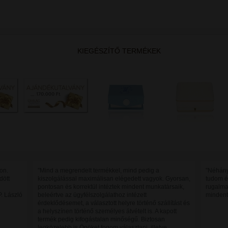
KIEGÉSZÍTŐ TERMÉKEK
on.
"Mind a megrendelt termékkel, mind pedig a
"Néhány
dött
kiszolgálással maximálisan elégedett vagyok. Gyorsan,
tudom é
pontosan és korrektül intéztek mindent munkatársaik,
rugalma
P. László
beleértve az ügyfélszolgálathoz intézett
mindent
érdeklődésemet, a választott helyre történő szállítást és
a helyszínen történő személyes átvételt is. A kapott
termék pedig kifogástalan minőségű. Biztosan
legközelebb is Önöket fogom választani, illetve