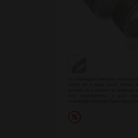
Ez a karikagyűrű bármilyen méretben é
esetén ezt a típusú gyűrűt cirkónia h
készíteni. Az ár ezekben az esetekben elt
hogy megrendeléskor a gyűrű mére
szíveskedjen feltüntetni! Egyéni igény es