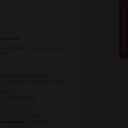
gfontosabbak:
ű ügyfélszolgálat, magyarországi garancia,
khez
.000 Ft jóváírás
10.000 Ft feletti
tti vásárlásnál
2% kedvezmény
a teljes árú
feltételek itt
zerhez
lás előtt üzleteinkben
, utalás, készpénz)
Tatabányán és Budapesten
csomagolásban
bolti készletről