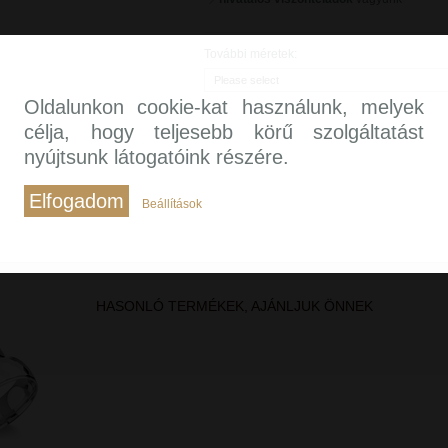
További méretek:
Please select
Oldalunkon cookie-kat használunk, melyek
célja, hogy teljesebb körű szolgáltatást
nyújtsunk látogatóink részére.
Elfogadom
Beállítások
HASONLÓ TERMÉKEK, AJÁNLJUK ÖNNEK