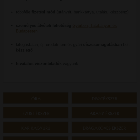
többféle
fizetési mód
(utánvét, bankkártya, utalás, készpénz)
személyes átvételi lehetőség
Győrben, Tatabányán és
Budapesten
kifogástalan, új, eredeti termék gyári
díszcsomagolásban
bolti
készletről
hivatalos viszonteladók
vagyunk
ÓRA
DIVATÉKSZER
EZÜST ÉKSZER
ARANY ÉKSZER
KARIKAGYŰRŰ
DRÁGAKÖVES ÉKSZER