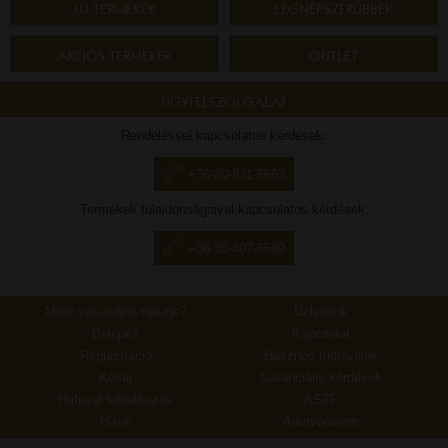
ÚJ TERMÉKEK
LEGNÉPSZERŰBBEK
AKCIÓS TERMÉKEK
OUTLET
ÜGYFÉLSZOLGÁLAT
Rendeléssel kapcsolatos kérdések:
+36-30-871-5663
Termékek tulajdonságaival kapcsolatos kérdések:
+36-30-407-6599
Miért vásároljon nálunk?
Üzleteink
Belépés
Kapcsolat
Regisztráció
Hasznos tudnivalók
Kosár
Garanciális kérdések
Hírlevél feliratkozás
ÁSZF
Hírek
Adatvédelem