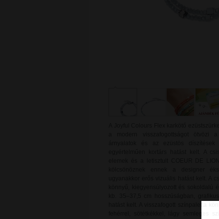
A Joyful Colours Flex karkötő ezüstszürke
a modern visszafogottságot ötvözi a 
árnyalatok és az ezüstös díszítések
egyértelműen kortárs hatást kelt. A csi
elemek és a letisztult COEUR DE LION 
kölcsönöznek ennek a designer éks
ugyanakkor erős vizuális hatást kelt. A c
könnyű, kiegyensúlyozott és sokoldalú ér
kb. 35–37,5 cm hosszúságban, grafikus,
hatást kelt. A visszafogott színpaletta k
fehérrel, sötétkékkel, lágy semleges sz