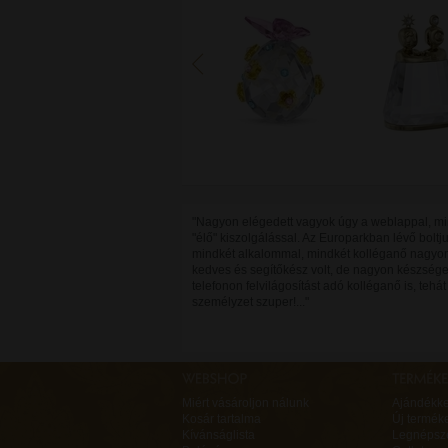
"Nagyon elégedett vagyok úgy a weblappal, mi
"élő" kiszolgálással. Az Europarkban lévő bolt
mindkét alkalommal, mindkét kolléganő nagyo
kedves és segítőkész volt, de nagyon készsége
telefonon felvilágosítást adó kolléganő is, tehát
személyzet szuper!..."
Miért vásároljon nálunk
Ajándékk
Kosár tartalma
Új termék
Kívánságlista
Legnépsz