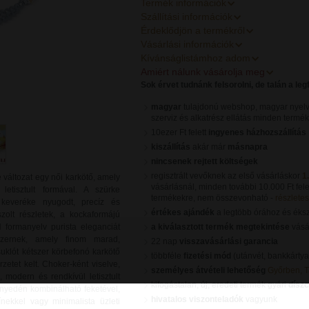
Termék információk
Szállítási információk
Érdeklődjön a termékről
Vásárlási információk
Kívánságlistámhoz adom
Amiért nálunk vásárolja meg
Sok érvet tudnánk felsorolni, de talán a le
magyar
tulajdonú webshop, magyar nyelv
szerviz és alkatrész ellátás minden termé
10ezer Ft felett
ingyenes házhozszállítás
kiszállítás
akár már
másnapra
nincsenek rejtett költségek
regisztrált vevőknek az első vásárláskor
1
 változat egy női karkötő, amely
vásárlásnál, minden további 10.000 Ft fele
letisztult formával. A szürke
termékekre, nem összevonható -
részletes 
 keveréke nyugodt, precíz és
értékes ajándék
a legtöbb órához és éks
szolt részletek, a kockaformájú
formanyelv purista eleganciát
a kiválasztott termék megtekintése
vásár
zernek, amely finom marad,
22 nap
visszavásárlási garancia
suklót kétszer körbefonó karkötő
többféle
fizetési mód
(utánvét, bankkártya
zetet kelt. Choker-ként viselve,
személyes átvételi lehetőség
Győrben, 
 modern és rendkívül letisztult
kifogástalan, új, eredeti termék gyári
dísz
önnyedén kombinálható feketével,
hivatalos viszonteladók
vagyunk
ínekkel vagy minimalista üzleti