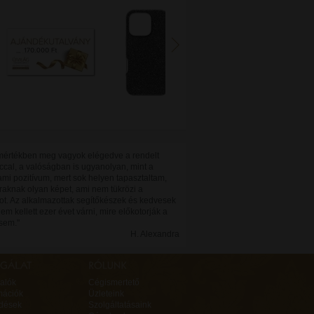
 mértékben meg vagyok elégedve a rendelt
ccal, a valóságban is ugyanolyan, mint a
ami pozitívum, mert sok helyen tapasztaltam,
lraknak olyan képet, ami nem tükrözi a
ot. Az alkalmazottak segítőkészek és kedvesek
nem kellett ezer évet várni, mire előkotorják a
sem."
H. Alexandra
alók
Cégismertető
mációk
Üzleteink
rdések
Szolgáltatásaink