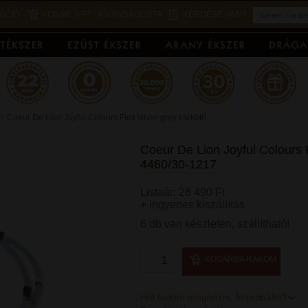
ÁCIÓ
KOSÁR:
0 FT
KÍVÁNSÁGLISTA
KÉRDÉSE VAN?
Coeur De Lion Joyful Colours Flex silver-grey karkötő
Coeur De Lion Joyful Colours F
4460/30-1217
Listaár: 28 490 Ft
+ ingyenes kiszállítás
6 db van készleten, szállítható!
KOSÁRBA RAKOM
Hol tudom megnézni, felpróbálni?