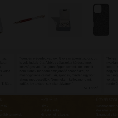
nt az
"Igen, én elégedett vagyok. Gyorsan átkerült az óra, ott
"Teljes
jukban
is volt, tudtak róla. A hölgy válaszolt a kérdéseimre,
nyaklán
n
készséges volt. Tulajdonképpen semmit, de semmit
képen, 
s volt a
nem tudnék mondani amit jobbító szándékkal, de
hogy fe
 a
máshogy kéne csinálni. Ár, ajándék, minden úgy volt
valóság
ahogy megbeszéltük. Nem nekem kellett mondani,
voltak, 
T. Sára
tudták. Így tovább, sok sikert kívánok!"
rendelé
Sz. László
ereső
Hírek
Hasznos tudniv
ek
Stylist ajánlja
Vásárlási infor
erűbb termékek
Hírlevél feliratkozás
Garanciális ké