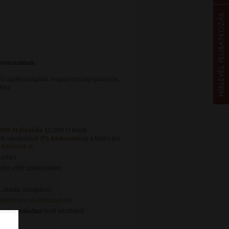
gfontosabbak:
ű ügyfélszolgálat, magyarországi garancia,
khez
.000 Ft jóváírás
10.000 Ft feletti
tti vásárlásnál
2% kedvezmény
a teljes árú
feltételek itt
zerhez
lás előtt üzleteinkben
, utalás, készpénz)
Tatabányán és Budapesten
csomagolásban
bolti készletről