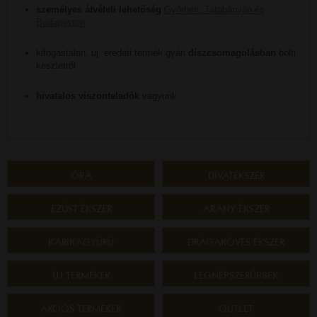
személyes átvételi lehetőség
Győrben, Tatabányán és
Budapesten
kifogástalan, új, eredeti termék gyári
díszcsomagolásban
bolti
készletről
hivatalos viszonteladók
vagyunk
ÓRA
DIVATÉKSZER
EZÜST ÉKSZER
ARANY ÉKSZER
KARIKAGYŰRŰ
DRÁGAKÖVES ÉKSZER
ÚJ TERMÉKEK
LEGNÉPSZERŰBBEK
AKCIÓS TERMÉKEK
OUTLET