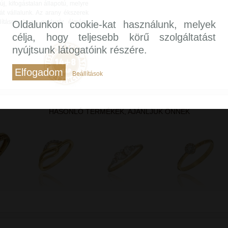
, kifogástalan állapotú, melyre
át vállalunk. Az arany ékszerek
lításra, hogy exkluzív élmény
Oldalunkon cookie-kat használunk, melyek
célja, hogy teljesebb körű szolgáltatást
nyújtsunk látogatóink részére.
Elfogadom
Beállítások
HASONLÓ TERMÉKEK, AJÁNLJUK ÖNNEK