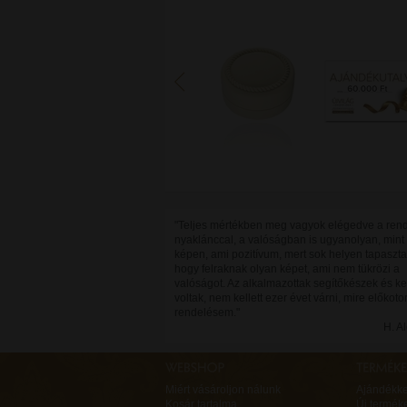
"Teljes mértékben meg vagyok elégedve a rend
nyaklánccal, a valóságban is ugyanolyan, mint
képen, ami pozitívum, mert sok helyen tapaszta
hogy felraknak olyan képet, ami nem tükrözi a
valóságot. Az alkalmazottak segítőkészek és k
voltak, nem kellett ezer évet várni, mire előkoto
rendelésem."
H. A
Miért vásároljon nálunk
Ajándékk
Kosár tartalma
Új termék