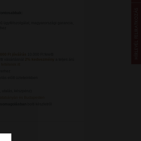
gfontosabbak:
ű ügyfélszolgálat, magyarországi garancia,
khez
.000 Ft jóváírás
10.000 Ft feletti
tti vásárlásnál
2% kedvezmény
a teljes árú
feltételek itt
zerhez
lás előtt üzleteinkben
, utalás, készpénz)
Tatabányán és Budapesten
csomagolásban
bolti készletről