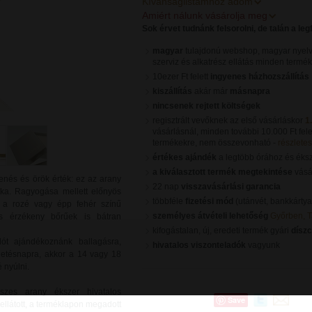
Kívánságlistámhoz adom
Amiért nálunk vásárolja meg
Sok érvet tudnánk felsorolni, de talán a le
magyar
tulajdonú webshop, magyar nyelv
szerviz és alkatrész ellátás minden termé
10ezer Ft felett
ingyenes házhozszállítás
kiszállítás
akár már
másnapra
nincsenek rejtett költségek
regisztrált vevőknek az első vásárláskor
1
vásárlásnál, minden további 10.000 Ft fele
termékekre, nem összevonható -
részletes 
értékes ajándék
a legtöbb órához és éks
a kiválasztott termék megtekintése
vásár
enés és örök érték: ez az arany
22 nap
visszavásárlási garancia
tka. Ragyogása mellett előnyös
többféle
fizetési mód
(utánvét, bankkártya
a, a rozé vagy épp fehér színű
személyes átvételi lehetőség
Győrben, 
s érzékeny bőrűek is bátran
kifogástalan, új, eredeti termék gyári
dísz
lót ajándékoznánk ballagásra,
hivatalos viszonteladók
vagyunk
ületésnapra, akkor a 14 vagy 18
 nyúlni.
szes arany ékszer hivatalos
Save
ellátott, a terméklapon megadott