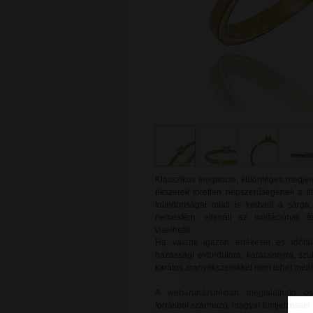
Klasszikus elegancia, különleges megjel
ékszerek töretlen népszerűségének a ti
tulajdonságai miatt is kedvelt a sárg
nemesfém: ellenáll az oxidációnak é
viselhetik.
Ha valami igazán értékeset és időtál
házassági évfordulóra, karácsonyra, sz
karátos aranyékszerekkel nem lehet mellé
A webáruházunkban megtalálható ös
forrásból származó, magyar fémjelzéssel 