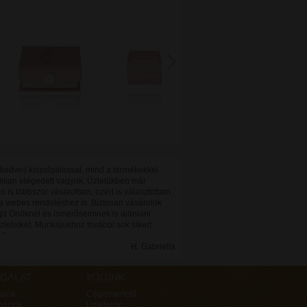
 kedves kiszolgálással, mind a termékekkel
isan elégedett vagyok. Üzletükben már
 is többször vásároltam, ezért is választottam
a webes rendeléshez is. Biztosan vásárolok
d Önöknél és ismerőseimnek is ajánlani
zleteiket. Munkájukhoz további sok sikert
 "
H. Gabriella
alók
Cégismertető
mációk
Üzleteink