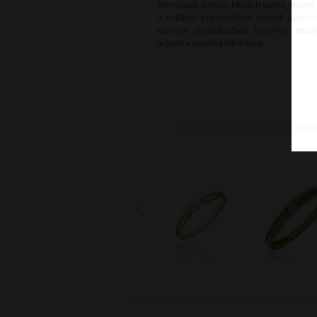
finomságú termék. Minden egyes ékszer új
a hatályos jogszabályok szerinti garanci
igényes díszdobozban kerülnek kiszál
legyen a csomag kibontása.