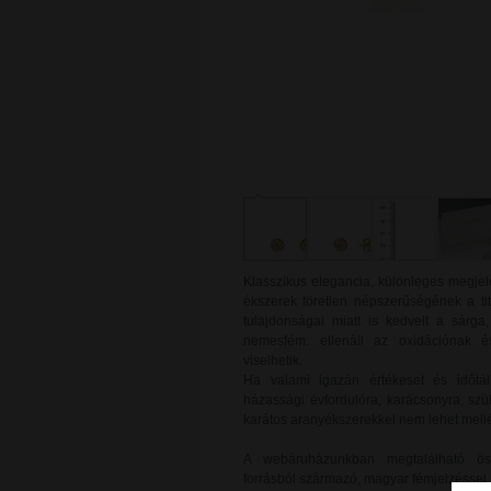
Klasszikus elegancia, különleges megjel
ékszerek töretlen népszerűségének a ti
tulajdonságai miatt is kedvelt a sárg
nemesfém: ellenáll az oxidációnak é
viselhetik.
Ha valami igazán értékeset és időtál
házassági évfordulóra, karácsonyra, sz
karátos aranyékszerekkel nem lehet mellé
A webáruházunkban megtalálható ös
forrásból származó, magyar fémjelzéssel 