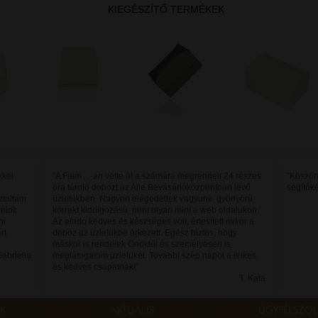
KIEGÉSZÍTŐ TERMÉKEK
kkel
"A Fiam ...-án vette át a számára megrendelt 24 részes
"Köszön
r
óra tároló dobozt az Alle Bevásárlóközpontban lévő
segítők
ztottam
üzletükben. Nagyon elégedettek vagyunk, gyönyörű,
rolok
korrekt kidolgozású, pont olyan mint a web oldalukon.
ni
Az eladó kedves és készséges volt, értesített mikor a
rt
doboz az üzletükbe érkezett. Egész biztos, hogy
máskor is rendelek Önöktől és személyesen is
Gabriella
meglátogatom üzletüket. További szép napot a lelkes
és kedves csapatnak!"
T. Kata