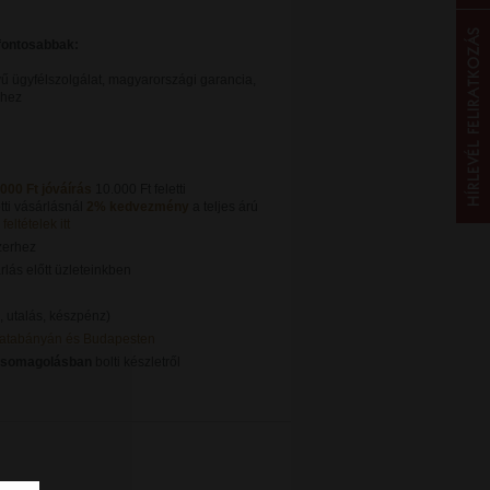
gfontosabbak:
ű ügyfélszolgálat, magyarországi garancia,
khez
.000 Ft jóváírás
10.000 Ft feletti
tti vásárlásnál
2% kedvezmény
a teljes árú
feltételek itt
zerhez
lás előtt üzleteinkben
, utalás, készpénz)
Tatabányán és Budapesten
csomagolásban
bolti készletről