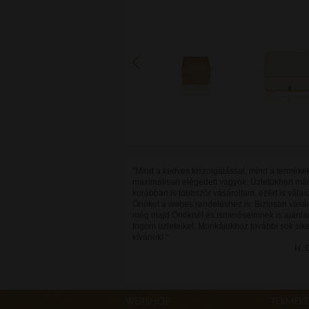
"Mind a kedves kiszolgálással, mind a terméke
maximálisan elégedett vagyok. Üzletükben má
korábban is többször vásároltam, ezért is válas
Önöket a webes rendeléshez is. Biztosan vásá
még majd Önöknél és ismerőseimnek is ajánla
fogom üzleteiket. Munkájukhoz további sok sike
kívánok! "
H. 