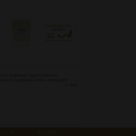
öm a segítséget, nagyon kedvesek,
észek és rugalmasak voltak a kolléganők!"
H. Nóra