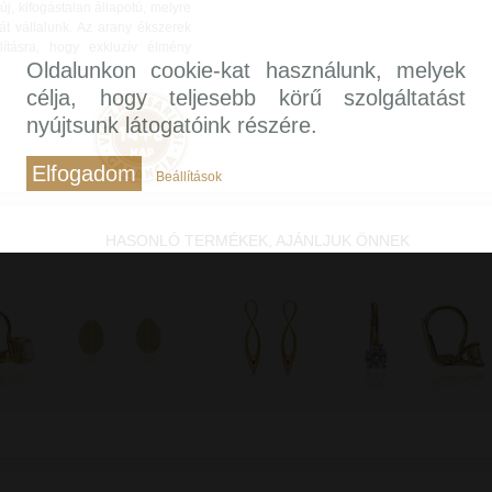
, kifogástalan állapotú, melyre
át vállalunk. Az arany ékszerek
lításra, hogy exkluzív élmény
Oldalunkon cookie-kat használunk, melyek
célja, hogy teljesebb körű szolgáltatást
nyújtsunk látogatóink részére.
Elfogadom
Beállítások
HASONLÓ TERMÉKEK, AJÁNLJUK ÖNNEK