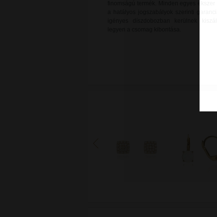
finomságú termék. Minden egyes ékszer új
a hatályos jogszabályok szerinti garanci
igényes díszdobozban kerülnek kiszál
legyen a csomag kibontása.