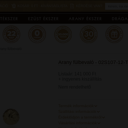
ÁCIÓ
KOSÁR:
0 FT
KÍVÁNSÁGLISTA
KÉRDÉSE VAN?
rany fülbevaló
Arany fülbevaló - 02S107-12
Listaár: 141 000 Ft
+ ingyenes kiszállítás
Nem rendelhető
Termék információk
Szállítási információk
Érdeklődjön a termékről
Vásárlási információk