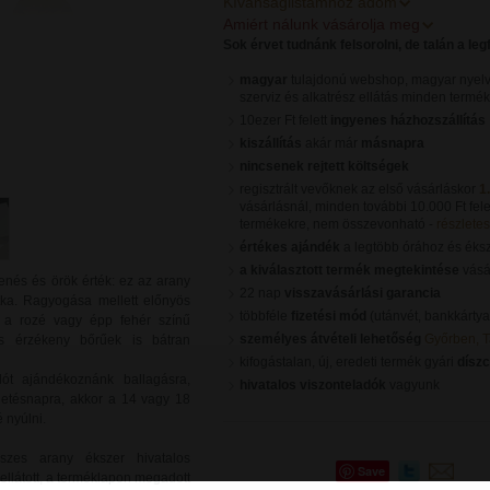
Kívánságlistámhoz adom
Amiért nálunk vásárolja meg
Sok érvet tudnánk felsorolni, de talán a le
magyar
tulajdonú webshop, magyar nyelv
szerviz és alkatrész ellátás minden termé
10ezer Ft felett
ingyenes házhozszállítás
kiszállítás
akár már
másnapra
nincsenek rejtett költségek
regisztrált vevőknek az első vásárláskor
1
vásárlásnál, minden további 10.000 Ft fele
termékekre, nem összevonható -
részletes 
értékes ajándék
a legtöbb órához és éks
a kiválasztott termék megtekintése
vásár
enés és örök érték: ez az arany
22 nap
visszavásárlási garancia
tka. Ragyogása mellett előnyös
többféle
fizetési mód
(utánvét, bankkártya
a, a rozé vagy épp fehér színű
személyes átvételi lehetőség
Győrben, 
s érzékeny bőrűek is bátran
kifogástalan, új, eredeti termék gyári
dísz
lót ajándékoznánk ballagásra,
hivatalos viszonteladók
vagyunk
ületésnapra, akkor a 14 vagy 18
 nyúlni.
szes arany ékszer hivatalos
Save
ellátott, a terméklapon megadott