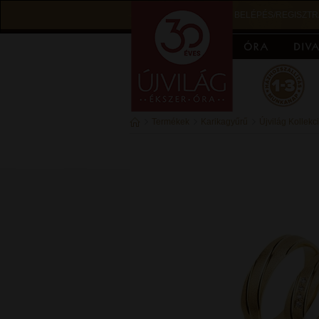
BELÉPÉS/REGISZTR
Termékek
Karikagyűrű
Újvilág Kollekc