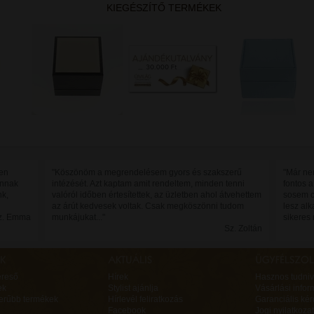
KIEGÉSZÍTŐ TERMÉKEK
sen
"Köszönöm a megrendelésem gyors és szakszerű
"Már ne
annak
intézését. Azt kaptam amit rendeltem, minden tenni
fontos 
nk,
valóról időben értesítettek, az üzletben ahol átvehettem
sosem c
az árút kedvesek voltak. Csak megköszönni tudom
lesz alk
Sz. Emma
munkájukat..."
sikeres
Sz. Zoltán
ereső
Hírek
Hasznos tudniv
ek
Stylist ajánlja
Vásárlási infor
erűbb termékek
Hírlevél feliratkozás
Garanciális ké
Facebook
Jogi nyilatkozat