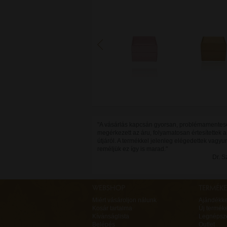
"A vásárlás kapcsán gyorsan, problémamente
megérkezett az áru, folyamatosan értesítettek 
útjáról. A termékkel jelenleg elégedettek vagyu
reméljük ez így is marad."
Dr. 
Miért vásároljon nálunk
Ajándékk
Kosár tartalma
Új termék
Kívánságlista
Legnépsz
Belépés
Outlet