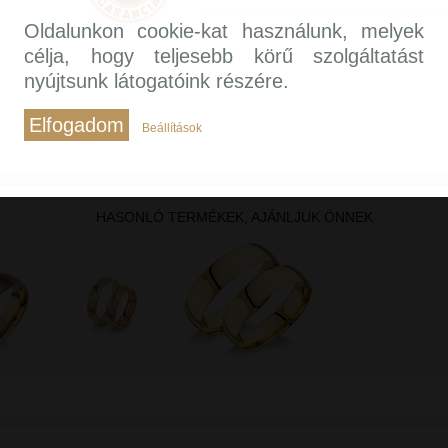
Oldalunkon cookie-kat használunk, melyek
célja, hogy teljesebb körű szolgáltatást
nyújtsunk látogatóink részére.
Elfogadom
Beállítások
HASONLÓ TERMÉKEK, AJÁNLJUK ÖNNEK