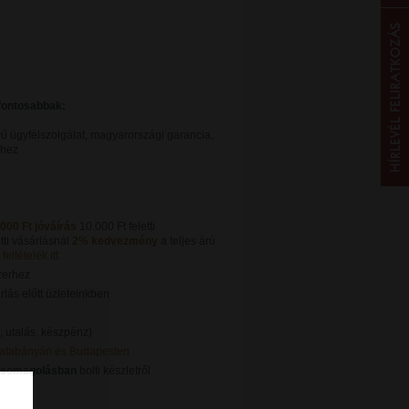
gfontosabbak:
ű ügyfélszolgálat, magyarországi garancia,
khez
.000 Ft jóváírás
10.000 Ft feletti
tti vásárlásnál
2% kedvezmény
a teljes árú
feltételek itt
zerhez
lás előtt üzleteinkben
, utalás, készpénz)
Tatabányán és Budapesten
csomagolásban
bolti készletről