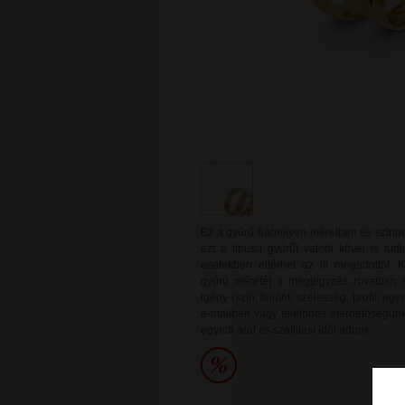
Ez a gyűrű bármilyen méretben és színb
ezt a típusú gyűrűt valódi kővel is tud
esetekben eltérhet az itt megadottól.
gyűrű méretét a megjegyzés rovatban sz
igény (szín, felület, szélesség, profil, e
e-mailben vagy telefonos elérhetőségünkö
egyedi árat és szállítási időt adunk.