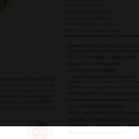
Szállítási információk
Érdeklődjön a termékről
Vásárlási információk
Kívánságlistámhoz adom
Amiért nálunk vásárolja meg
Sok érvet tudnánk felsorolni, de talán a le
magyar
tulajdonú webshop, magyar nyelv
szerviz és alkatrész ellátás minden termé
10ezer Ft felett
ingyenes házhozszállítás
kiszállítás
akár már
másnapra
nincsenek rejtett költségek
regisztrált vevőknek az első vásárláskor
1
en megrendelhető. Igény esetén
vásárlásnál, minden további 10.000 Ft fele
juk gyártatni. Az ár ezekben az
termékekre, nem összevonható -
részletes 
 Kérjük, hogy megrendeléskor a
értékes ajándék
a legtöbb órához és éks
íveskedjen feltüntetni! Egyéni
a kiválasztott termék megtekintése
vásár
gyedi kövezés) esetén érdeklődjön
22 nap
visszavásárlási garancia
n. Mintától való eltérés esetén
többféle
fizetési mód
(utánvét, bankkártya
személyes átvételi lehetőség
Győrben, 
kifogástalan, új, eredeti termék gyári
dísz
hivatalos viszonteladók
vagyunk