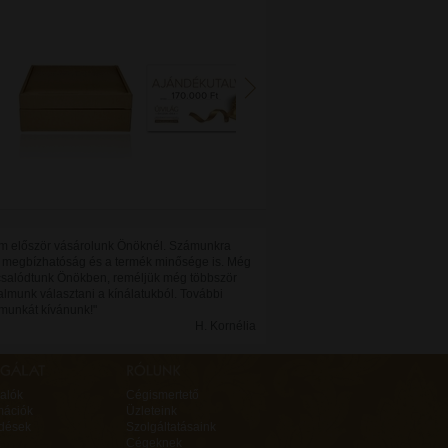
m először vásárolunk Önöknél. Számunkra
a megbízhatóság és a termék minősége is. Még
salódtunk Önökben, reméljük még többször
almunk választani a kínálatukból. További
 munkát kívánunk!"
H. Kornélia
alók
Cégismertető
mációk
Üzleteink
rdések
Szolgáltatásaink
Cégeknek