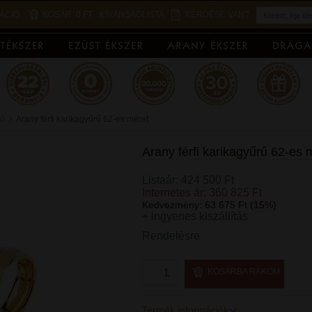
ÁCIÓ
KOSÁR:
0 FT
KÍVÁNSÁGLISTA
KÉRDÉSE VAN?
ió
Arany férfi karikagyűrű 62-es méret
Arany férfi karikagyűrű 62-es 
Listaár: 424 500 Ft
Internetes ár: 360 825 Ft
Kedvezmény: 63 675 Ft (15%)
+ ingyenes kiszállítás
Rendelésre
KOSÁRBA RAKOM
Termék információk