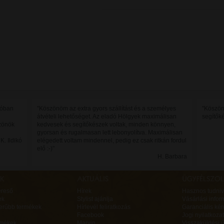
zóban
"Köszönöm az extra gyors szállítást és a személyes
"Köszön
átvételi lehetőséget. Az eladó Hölgyek maximálisan
segítők
zönök
kedvesek és segítőkészek voltak, minden könnyen,
gyorsan és rugalmasan lett lebonyolítva. Maximálisan
K. Ildikó
elégedett voltam mindennel, pedig ez csak ritkán fordul
elő :-)"
H. Barbara
ereső
Hírek
Hasznos tudniv
ek
Stylist ajánlja
Vásárlási infor
erűbb termékek
Hírlevél feliratkozás
Garanciális ké
Facebook
Jogi nyilatkozat
rmékek
Marvin
Visszaküldési ű