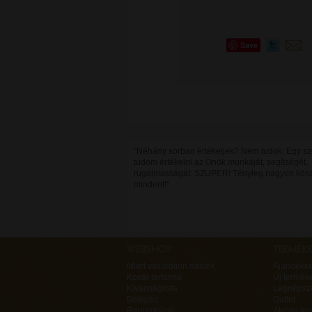
Save
"Néhány sorban értékeljek? Nem tudok. Egy s
tudom értékelni az Önök munkáját, segítségét,
rugalmasságát: SZUPER! Tényleg nagyon kös
mindent!"
Miért vásároljon nálunk
Ajándékk
Kosár tartalma
Új termék
Kívánságlista
Legnépsz
Belépés
Outlet
Regisztráció
Akciós te