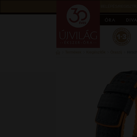
BELÉPÉS/REGISZTR
Termékek
Kiegészítők
Óraszíj
Hirsc