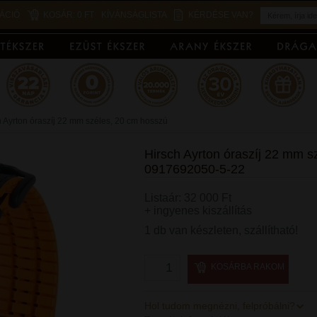
ÁCIÓ
KOSÁR:
0 FT
KÍVÁNSÁGLISTA
KÉRDÉSE VAN?
h Ayrton óraszíj 22 mm széles, 20 cm hosszú
Hirsch Ayrton óraszíj 22 mm s
0917692050-5-22
Listaár: 32 000 Ft
+ ingyenes kiszállítás
1 db van készleten, szállítható!
KOSÁRBA RAKOM
Hol tudom megnézni, felpróbálni?