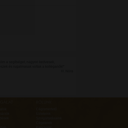
öm a segítséget, nagyon kedvesek,
észek és rugalmasak voltak a kolléganők!"
H. Nóra
alók
Cégismertető
mációk
Üzleteink
rdések
Szolgáltatásaink
Cégeknek
rlap
Kapcsolat