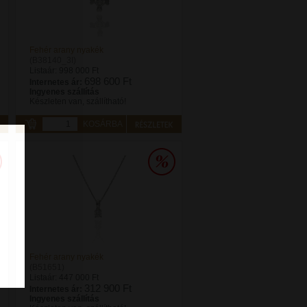
Fehér arany nyakék
(B38140_3I)
Listaár:
998 000 Ft
698 600 Ft
Internetes ár:
Ingyenes szállítás
Készleten van, szállítható!
KOSÁRBA
Fehér arany nyakék
(B51651)
Listaár:
447 000 Ft
312 900 Ft
Internetes ár:
Ingyenes szállítás