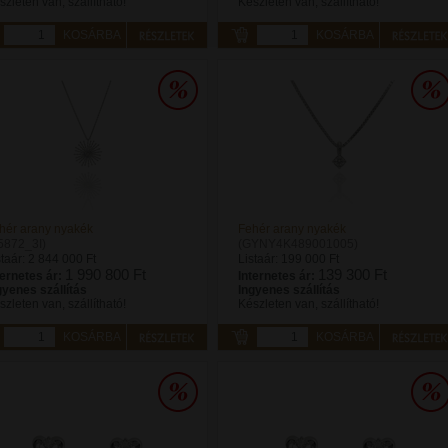
szleten van, szállítható!
Készleten van, szállítható!
KOSÁRBA
KOSÁRBA
hér arany nyakék
Fehér arany nyakék
5872_3I)
(GYNY4K489001005)
staár:
2 844 000 Ft
Listaár:
199 000 Ft
1 990 800 Ft
139 300 Ft
ternetes ár:
Internetes ár:
gyenes szállítás
Ingyenes szállítás
szleten van, szállítható!
Készleten van, szállítható!
KOSÁRBA
KOSÁRBA