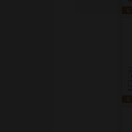
Ké
Fe
(B
Li
In
In
Ké