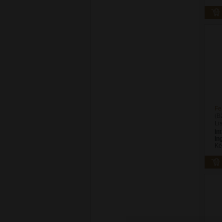
Fe
(B
Li
In
In
Ké