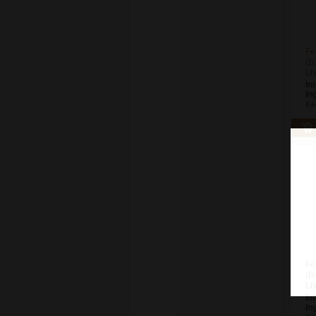
Fe
(B
Li
In
In
Ké
Fe
(B
Li
In
In