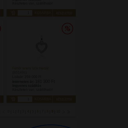
Készleten van, szállítható!
KOSÁRBA
Fehér arany szív medál
(B51486)
Listaár:
259 000 Ft
181 300 Ft
Internetes ár:
Ingyenes szállítás
Készleten van, szállítható!
KOSÁRBA
0
1
2
3
4
5
6
7
8
9
10
|
|
|
|
|
|
|
|
|
|