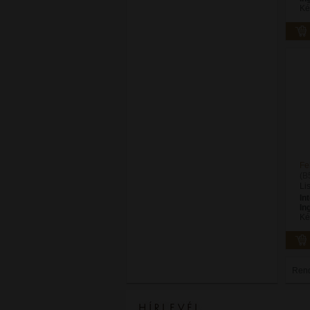
Ké
Fe
(B
Li
In
In
Ké
Ren