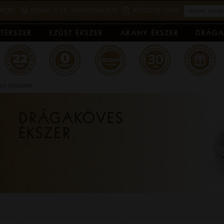
ÁCIÓ
KOSÁR:
0 FT
KÍVÁNSÁGLISTA
KÉRDÉSE VAN?
kus ékszerek