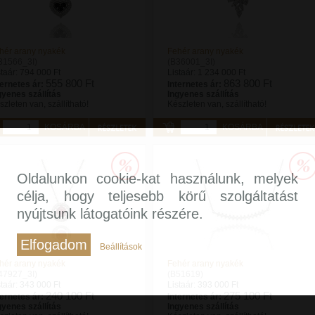
hér arany nyakék
Fehér arany nyakék
31566_3I)
(B36001_3I)
staár:
794 000 Ft
Listaár:
1 234 000 Ft
555 800 Ft
863 800 Ft
ternetes ár:
Internetes ár:
gyenes szállítás
Ingyenes szállítás
szleten van, szállítható!
Készleten van, szállítható!
KOSÁRBA
KOSÁRBA
Oldalunkon cookie-kat használunk, melyek
célja, hogy teljesebb körű szolgáltatást
nyújtsunk látogatóink részére.
Elfogadom
Beállítások
hér arany nyakék
Fehér arany nyakék
47927_3I)
(B51619)
staár:
343 000 Ft
Listaár:
393 000 Ft
240 100 Ft
275 100 Ft
ternetes ár:
Internetes ár:
gyenes szállítás
Ingyenes szállítás