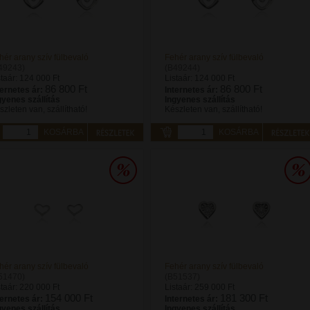
hér arany szív fülbevaló
Fehér arany szív fülbevaló
49243)
(B49244)
staár:
124 000 Ft
Listaár:
124 000 Ft
86 800 Ft
86 800 Ft
ternetes ár:
Internetes ár:
gyenes szállítás
Ingyenes szállítás
szleten van, szállítható!
Készleten van, szállítható!
KOSÁRBA
KOSÁRBA
hér arany szív fülbevaló
Fehér arany szív fülbevaló
51470)
(B51537)
staár:
220 000 Ft
Listaár:
259 000 Ft
154 000 Ft
181 300 Ft
ternetes ár:
Internetes ár:
gyenes szállítás
Ingyenes szállítás