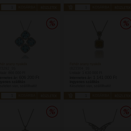
KOSÁRBA
KOSÁRBA
hér arany nyakék
Fehér arany nyakék
23292_3I)
(B23304_3I)
staár:
866 000 Ft
Listaár:
1 630 000 Ft
606 200 Ft
1 141 000 Ft
ternetes ár:
Internetes ár:
gyenes szállítás
Ingyenes szállítás
szleten van, szállítható!
Készleten van, szállítható!
KOSÁRBA
KOSÁRBA