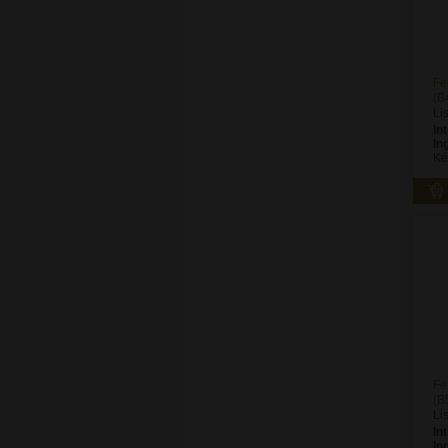
Fe
(B
Li
In
In
Ké
Fe
(B
Li
In
In