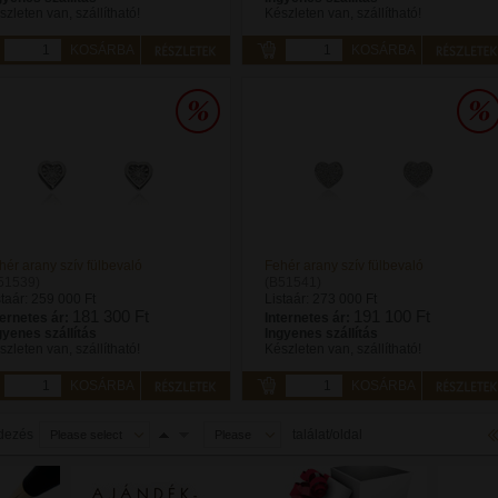
szleten van, szállítható!
Készleten van, szállítható!
KOSÁRBA
KOSÁRBA
hér arany szív fülbevaló
Fehér arany szív fülbevaló
51539)
(B51541)
staár:
259 000 Ft
Listaár:
273 000 Ft
181 300 Ft
191 100 Ft
ternetes ár:
Internetes ár:
gyenes szállítás
Ingyenes szállítás
szleten van, szállítható!
Készleten van, szállítható!
KOSÁRBA
KOSÁRBA
dezés
találat/oldal
Please select
Please
select