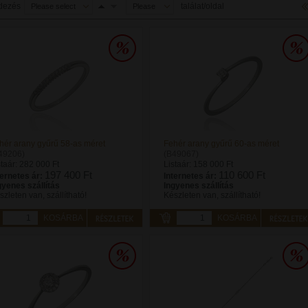
dezés
találat/oldal
Please select
Please
select
hér arany gyűrű 58-as méret
Fehér arany gyűrű 60-as méret
49206)
(B49067)
staár:
282 000 Ft
Listaár:
158 000 Ft
197 400 Ft
110 600 Ft
ternetes ár:
Internetes ár:
gyenes szállítás
Ingyenes szállítás
szleten van, szállítható!
Készleten van, szállítható!
KOSÁRBA
KOSÁRBA