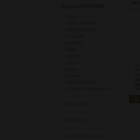
Ren
DRÁGAKÖVES ÉKSZER
BIBIGI
FOREVERMARK
FRANK TRAUTZ
Fülbevaló
Gyémánt
Gyűrű
Karkötő
Karperec
Fe
Medál
(B
Li
Nyakék
In
PONTE VECCHIO
In
Ké
ÚJVILÁG TrendDiamonds
KARIKAGYŰRŰ
KIEGÉSZÍTŐK
AJÁNDÉKUTALVÁNY