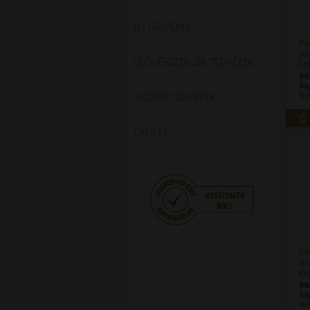
ÚJ TERMÉKEK
Fe
(B
LEGNÉPSZERŰBB TERMÉKEK
Li
In
In
AKCIÓS TERMÉKEK
Ké
OUTLET
Fe
(B
Li
In
In
Ké