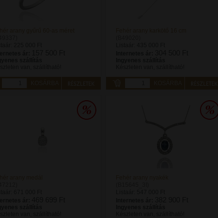
hér arany gyűrű 60-as méret
Fehér arany karkötő 16 cm
49337)
(B49020)
staár:
225 000 Ft
Listaár:
435 000 Ft
157 500 Ft
304 500 Ft
ternetes ár:
Internetes ár:
gyenes szállítás
Ingyenes szállítás
szleten van, szállítható!
Készleten van, szállítható!
KOSÁRBA
KOSÁRBA
hér arany medál
Fehér arany nyakék
47212)
(B15645_3I)
staár:
671 000 Ft
Listaár:
547 000 Ft
469 699 Ft
382 900 Ft
ternetes ár:
Internetes ár:
gyenes szállítás
Ingyenes szállítás
szleten van, szállítható!
Készleten van, szállítható!