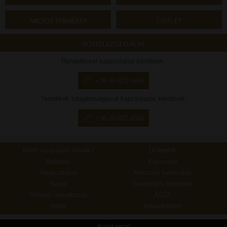
AKCIÓS TERMÉKEK
OUTLET
ÜGYFÉLSZOLGÁLAT
Rendeléssel kapcsolatos kérdések:
+36-30-871-5663
Termékek tulajdonságaival kapcsolatos kérdések:
+36-30-407-6599
Miért vásároljon nálunk?
Üzleteink
Belépés
Kapcsolat
Regisztráció
Hasznos tudnivalók
Kosár
Garanciális kérdések
Hírlevél feliratkozás
ÁSZF
Hírek
Adatvédelem
Asztali verzió