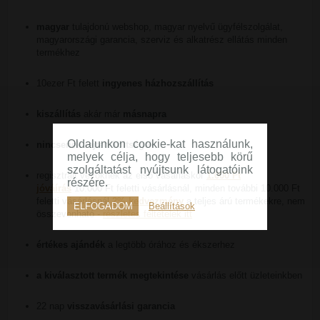
magyar
tulajdonú webshop, magyar nyelvű ügyfélszolgálat,
magyarországi garancia, szerviz és alkatrész ellátás minden
termékhez
10ezer Ft felett
ingyenes házhozszállítás
kiszállítás
akár már
másnapra
Oldalunkon cookie-kat használunk,
nincsenek rejtett költségek
melyek célja, hogy teljesebb körű
szolgáltatást nyújtsunk látogatóink
regisztrált vevőknek az első vásárláskor
1.000 Ft
részére.
jóváírás
10.000 Ft feletti vásárlásnál, minden további 10.000 Ft
feletti vásárlásnál
2% kedvezmény
a teljes árú termékekre, nem
ELFOGADOM
Beállítások
összevonható -
részletes feltételek itt
értékes ajándék
a legtöbb órához és ékszerhez
a kiválasztott termék megtekintése
vásárlás előtt üzleteinkben
22 nap
visszavásárlási garancia