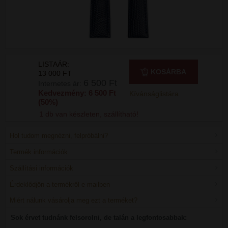
LISTAÁR:
KOSÁRBA
13 000 FT
6 500 Ft
Internetes ár:
Kedvezmény: 6 500 Ft
Kívánságlistára
(50%)
1 db van készleten, szállítható!
Hol tudom megnézni, felpróbálni?
Termék információk
Szállítási információk
Érdeklődjön a termékről e-mailben
Miért nálunk vásárolja meg ezt a terméket?
Sok érvet tudnánk felsorolni, de talán a legfontosabbak: