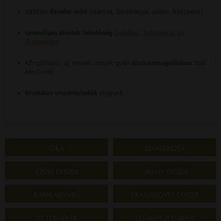
többféle
fizetési mód
(utánvét, bankkártya, utalás, készpénz)
személyes átvételi lehetőség
Győrben, Tatabányán és
Budapesten
kifogástalan, új, eredeti termék gyári
díszcsomagolásban
bolti
készletről
hivatalos viszonteladók
vagyunk
ÓRA
DIVATÉKSZER
EZÜST ÉKSZER
ARANY ÉKSZER
KARIKAGYŰRŰ
DRÁGAKÖVES ÉKSZER
ÚJ TERMÉKEK
LEGNÉPSZERŰBBEK