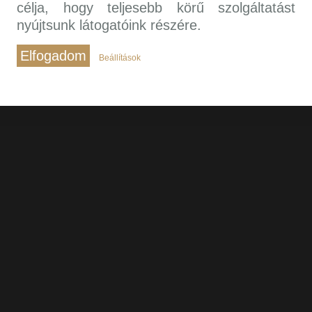
célja, hogy teljesebb körű szolgáltatást
nyújtsunk látogatóink részére.
Elfogadom
Beállítások