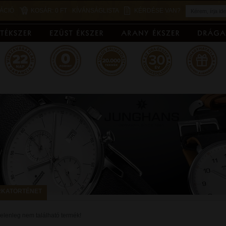
ÁCIÓ
KOSÁR:
0 FT
KÍVÁNSÁGLISTA
KÉRDÉSE VAN?
KATÖRTÉNET
elenleg nem található termék!