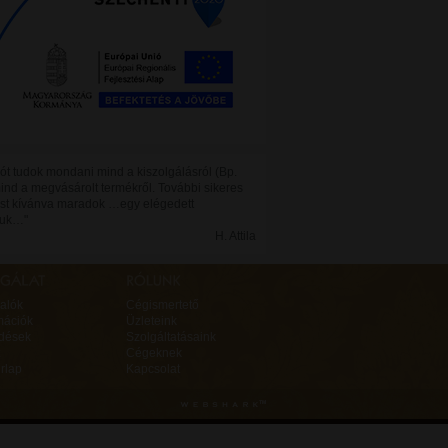
 jót tudok mondani mind a kiszolgálásról (Bp.
mind a megvásárolt termékről. További sikeres
t kívánva maradok …egy elégedett
juk…"
H. Attila
alók
Cégismertető
mációk
Üzleteink
rdések
Szolgáltatásaink
Cégeknek
rlap
Kapcsolat