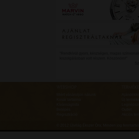
"Rendkívül gyors, készséges, magas színvonal
kiszolgálásban volt részem. Köszönöm!"
Sz
Miért vásároljon nálunk
Ajándékk
Kosár tartalma
Új termék
Kívánságlista
Legnépsz
Belépés
Outlet
Regisztráció
Akciós te
© 2012 Újvilág Ékszer Óra;
Minden jog fenntart