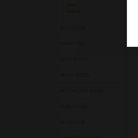
Vostok
Zeppelin
DIVATÉKSZER
SWAROVSKI
EZÜST ÉKSZER
ARANY ÉKSZER
DRÁGAKÖVES ÉKSZER
KARIKAGYŰRŰ
KIEGÉSZÍTŐK
AJÁNDÉKUTALVÁNY