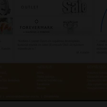
ú
"Kedves Csapat! Gyors és rugalmas kiszolgálás,
"...csak
kultúrált eladók és üzlet (Europark Üllői út) Ajánlom
Allée) 
. Katalin
másoknak is."
működés
M. Katalin
vásárló
ereső
Hírek
Hasznos tudniv
ek
Stylist ajánlja
Vásárlási infor
erűbb termékek
Hírlevél feliratkozás
Garanciális ké
Facebook
Jogi nyilatkozat
rmékek
Marvin
Visszaküldési ű
va! |
webshop@ekszer-ora.hu
|
Oldaltérkép