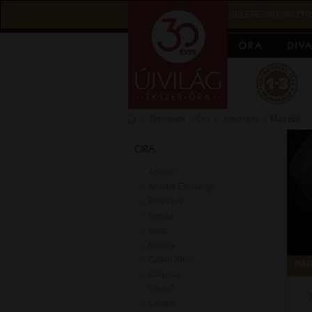
BELÉPÉS/REGISZTR
Termékek
Óra
Junghans
Max Bill
ÓRA
Armani
Armani Exchange
Bauhaus
Bering
Boss
Bulova
Calvin Klein
MÁR
Calypso
CASIO
J
Certina