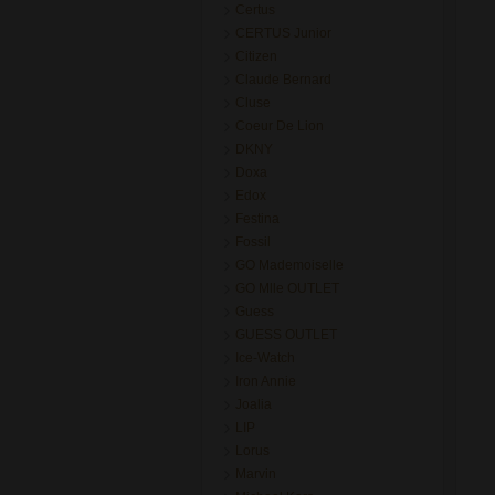
Certus
CERTUS Junior
Citizen
Claude Bernard
Cluse
Coeur De Lion
DKNY
Doxa
Edox
Festina
Fossil
GO Mademoiselle
GO Mlle OUTLET
Guess
GUESS OUTLET
Ice-Watch
Iron Annie
Joalia
LIP
Lorus
Marvin