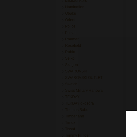
Michael Kors
Nomination
Obaku
Orient
Police
Pulsar
Roamer
Rosefield
Ruhla
Seiko
Skagen
SWAROVSKI
SWAROVSKI OUTLET
Swatch
Swiss Military Hanowa
TEKDAY
TEKDAY okosóra
Thomas Sabo
Timberland
Timex
Tissot
Tommy Hilfiger