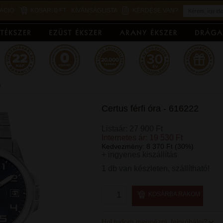
ÁCIÓ
KOSÁR:
0 FT
KÍVÁNSÁGLISTA
KÉRDÉSE VAN?
a
Certus férfi óra - 616222
Listaár: 27 900 Ft
Internetes ár: 19 530 Ft
Kedvezmény: 8 370 Ft (30%)
+ ingyenes kiszállítás
1 db van készleten, szállítható!
KOSÁRBA RAKOM
Hol tudom megnézni, felpróbálni?