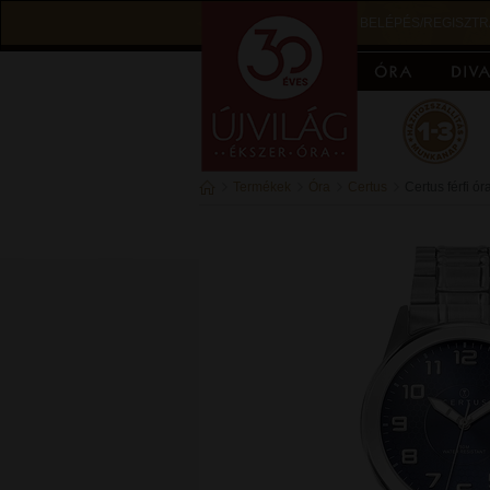
BELÉPÉS/REGISZTR
Termékek
Óra
Certus
Certus férfi ór