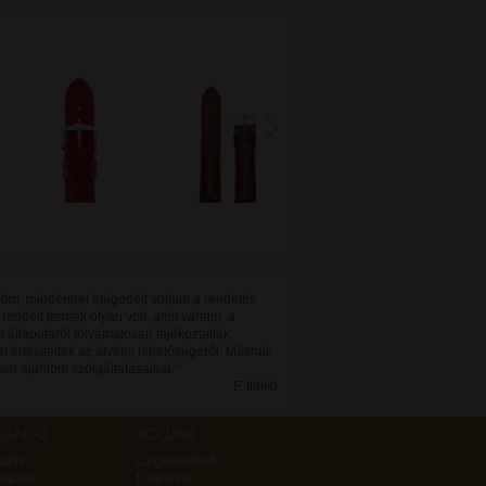
öm, mindennel elégedett voltam a rendelés
 rendelt termék olyan volt, amit vártam, a
 állapotáról folyamatosan tájékoztattak,
n értesítettek az átvétel lehetőségéről. Másnak
sen ajánlom szolgáltatásaikat. "
F. Ildikó
alók
Cégismertető
mációk
Üzleteink