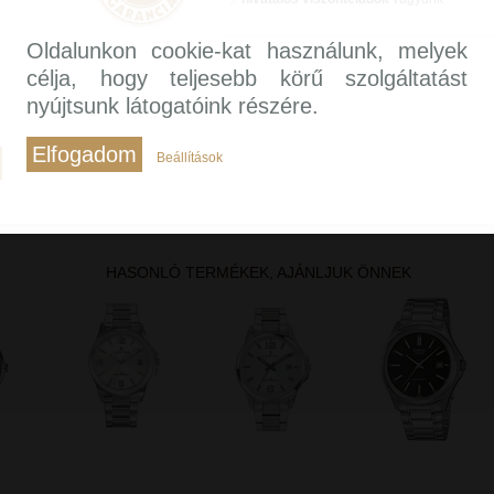
Oldalunkon cookie-kat használunk, melyek
célja, hogy teljesebb körű szolgáltatást
nyújtsunk látogatóink részére.
Elfogadom
Beállítások
HASONLÓ TERMÉKEK, AJÁNLJUK ÖNNEK