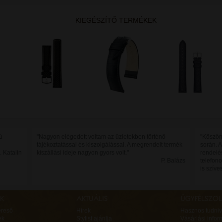
KIEGÉSZÍTŐ TERMÉKEK
ú
"Nagyon elégedett voltam az üzletekben történő
"Köszön
tájékoztatással és kiszolgálással. A megrendelt termék
során. A
. Katalin
kiszállási ideje nagyon gyors volt."
rendelés
P. Balázs
telefono
is szíve
ereső
Hírek
Hasznos tudniv
ek
Stylist ajánlja
Vásárlási infor