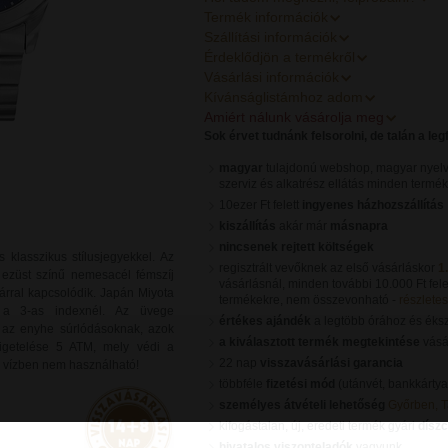
Termék információk
Szállítási információk
Érdeklődjön a termékről
Vásárlási információk
Kívánságlistámhoz adom
Amiért nálunk vásárolja meg
Sok érvet tudnánk felsorolni, de talán a le
magyar
tulajdonú webshop, magyar nyelv
szerviz és alkatrész ellátás minden termé
10ezer Ft felett
ingyenes házhozszállítás
kiszállítás
akár már
másnapra
nincsenek rejtett költségek
klasszikus stílusjegyekkel. Az
regisztrált vevőknek az első vásárláskor
1
ezüst színű nemesacél fémszíj
vásárlásnál, minden további 10.000 Ft fele
árral kapcsolódik. Japán Miyota
termékekre, nem összevonható -
részletes 
l a 3-as indexnél. Az üvege
értékes ajándék
a legtöbb órához és éks
l az enyhe súrlódásoknak, azok
a kiválasztott termék megtekintése
vásár
igetelése 5 ATM, mely védi a
22 nap
visszavásárlási garancia
e vízben nem használható!
többféle
fizetési mód
(utánvét, bankkártya
személyes átvételi lehetőség
Győrben, 
kifogástalan, új, eredeti termék gyári
dísz
hivatalos viszonteladók
vagyunk