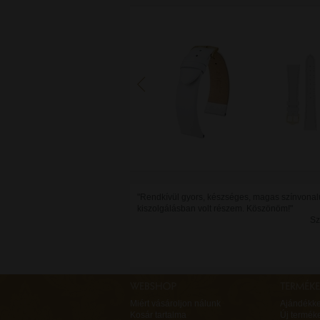
"Rendkívül gyors, készséges, magas színvonal
kiszolgálásban volt részem. Köszönöm!"
Sz
Miért vásároljon nálunk
Ajándékk
Kosár tartalma
Új termék