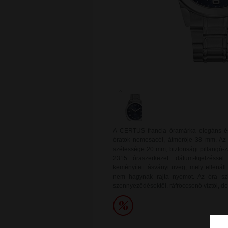
A CERTUS francia óramárka elegáns és 
óratok nemesacél, átmérője 38 mm. Az 
szélessége 20 mm, biztonsági pillangó-z
2315 óraszerkezet: dátum-kijelzésse
keményített ásványi üveg, mely ellenál
nem hagynak rajta nyomot. Az óra sz
szennyeződésektől, ráfröccsenő víztől, d