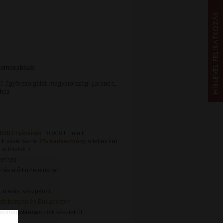
gfontosabbak:
ű ügyfélszolgálat, magyarországi garancia,
khez
.000 Ft jóváírás
10.000 Ft feletti
tti vásárlásnál
2% kedvezmény
a teljes árú
feltételek itt
zerhez
lás előtt üzleteinkben
, utalás, készpénz)
Tatabányán és Budapesten
csomagolásban
bolti készletről